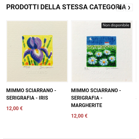
PRODOTTI DELLA STESSA CATEGORIA
❮
❯
Non disponibile
MIMMO SCIARRANO -
MIMMO SCIARRANO -
M
SERIGRAFIA - IRIS
SERIGRAFIA -
S
MARGHERITE
12,00 €
1
12,00 €