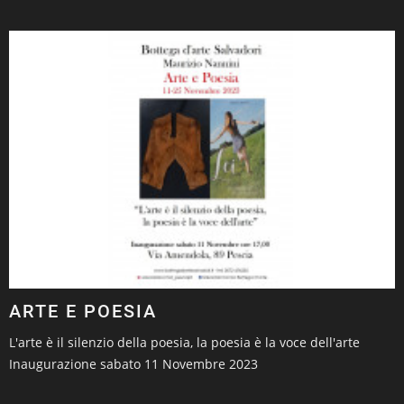
ARTE E POESIA
L'arte è il silenzio della poesia, la poesia è la voce dell'arte
Inaugurazione sabato 11 Novembre 2023