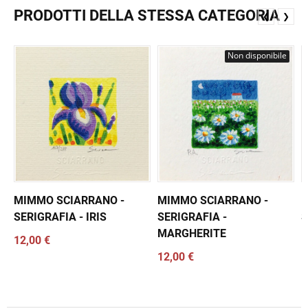
PRODOTTI DELLA STESSA CATEGORIA
❮
❯
Non disponibile
MIMMO SCIARRANO -
MIMMO SCIARRANO -
M
SERIGRAFIA - IRIS
SERIGRAFIA -
S
MARGHERITE
12,00 €
1
12,00 €