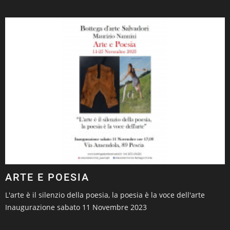
ARTE E POESIA
L'arte è il silenzio della poesia, la poesia è la voce dell'arte
Inaugurazione sabato 11 Novembre 2023