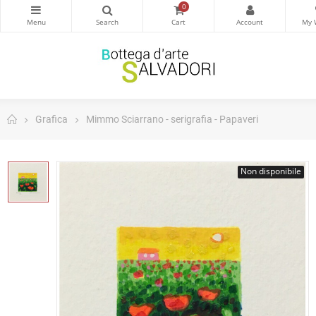
0
Grafica
Mimmo Sciarrano - serigrafia - Papaveri
Non disponibile