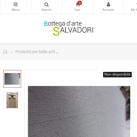
0
Prodotti per belle arti
Tele - Canvas. Made in Italy 280gr/m2 - B
Non disponibile