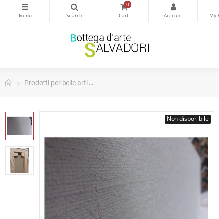
0
Prodotti per belle arti
Tele - Canvas. Made in Italy 280gr/m2 - B
Non disponibile