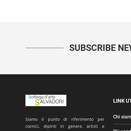
SUBSCRIBE N
LINK UT
Chi sia
Siamo il punto di riferimento per
cornici, dipinti in genere, artisti e