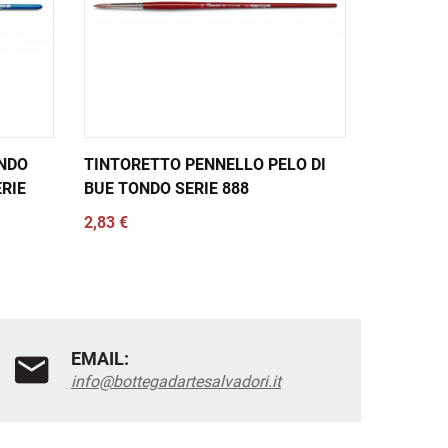
NDO
TINTORETTO PENNELLO PELO DI
TINTORET
RIE
BUE TONDO SERIE 888
BUE PIAT
2,83 €
3,13 €
EMAIL:
info@bottegadartesalvadori.it