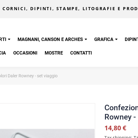
 CORNICI, DIPINTI, STAMPE, LITOGRAFIE E PROD
RTI
MAGNANI, CANSON E ARCHES
GRAFICA
DIPIN
CIA
OCCASIONI
MOSTRE
CONTATTI
lori Daler Rowney - set viaggio
Confezion
Rowney - 
14,80 €
Tax shipping
Ta