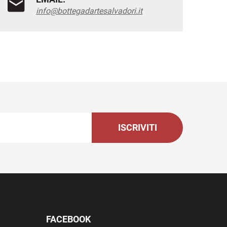
info@bottegadartesalvadori.it
ISCRIVITI
FACEBOOK