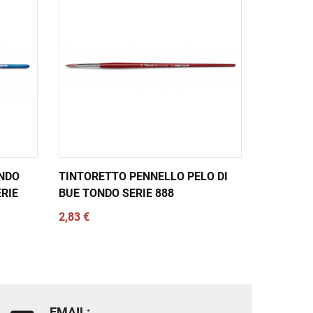
NDO
TINTORETTO PENNELLO PELO DI
TINTORET
RIE
BUE TONDO SERIE 888
BUE PIAT
2,83 €
3,13 €
EMAIL: