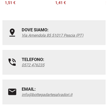
1,51 €
1,41 €
2
DOVE SIAMO:
Via Amendola 85 51017 Pescia (PT)
TELEFONO:
0572 476235
EMAIL:
info@bottegadartesalvadori.it