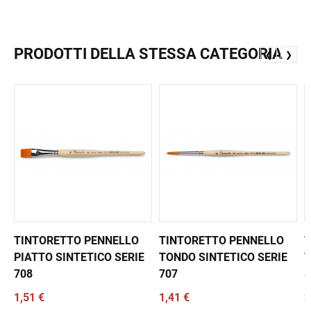
PRODOTTI DELLA STESSA CATEGORIA
❮
❯
TINTORETTO PENNELLO
TINTORETTO PENNELLO
T
PIATTO SINTETICO SERIE
TONDO SINTETICO SERIE
T
708
707
S
1,51 €
1,41 €
2