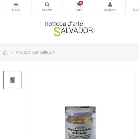
0
Prodotti per belle arti
Vernice screpolante all'acqua per dec