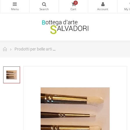
0
Prodotti per belle arti
Pebeo pennello sintetico seta tondo 84