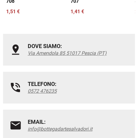
708
707
S
1,51 €
1,41 €
2
DOVE SIAMO:
Via Amendola 85 51017 Pescia (PT)
TELEFONO:
0572 476235
EMAIL:
info@bottegadartesalvadori.it