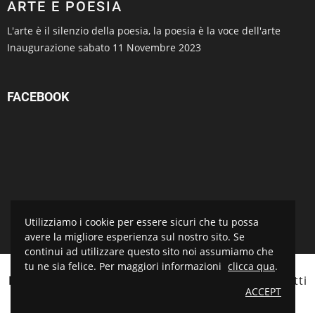
ARTE E POESIA
L'arte è il silenzio della poesia, la poesia è la voce dell'arte
Inaugurazione sabato 11 Novembre 2023
FACEBOOK
Utilizziamo i cookie per essere sicuri che tu possa
avere la migliore esperienza sul nostro sito. Se
continui ad utilizzare questo sito noi assumiamo che
tu ne sia felice. Per maggiori informazioni
clicca qua
.
BOTTEGA D'ARTE SALVADORI
© 2021 Tutti i diritti
ACCEPT
riservati. Sito realizzato da
Piramedia.it