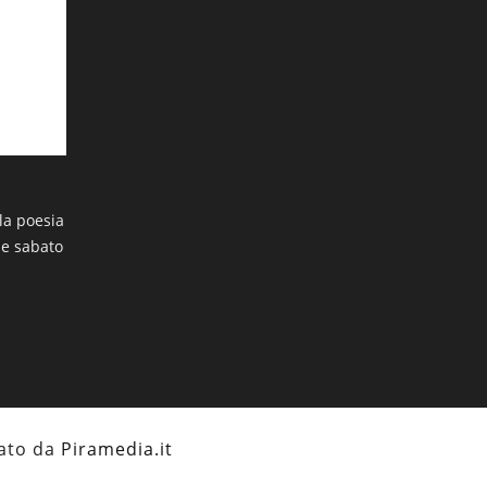
I PROMESSI SPOSI
 la poesia
Artista eclettico che riesce a dividersi
ne sabato
con risultati ragguardevoli tra l'arte
moderna e il mondo dell'illustrazione,
“Sergio” presenterà una selezione di
tavole originali della sua ultima e
inedita fatica, “I Promessi Sposi”
zzato da
Piramedia.it