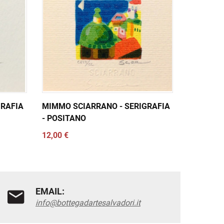
GRAFIA
MIMMO SCIARRANO - SERIGRAFIA
MIMMO S
- POSITANO
- MARINA
12,00 €
12,00 €
EMAIL:
info@bottegadartesalvadori.it