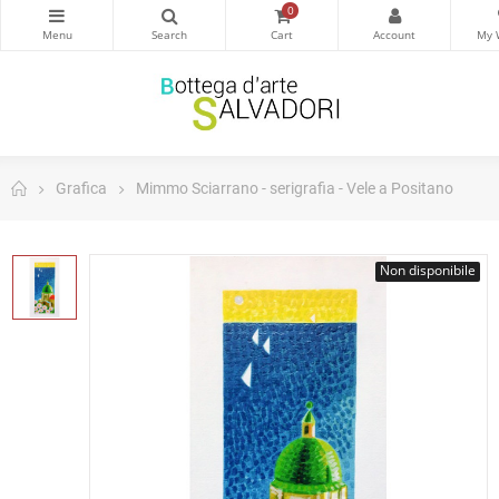
0
Grafica
Mimmo Sciarrano - serigrafia - Vele a Positano
Non disponibile