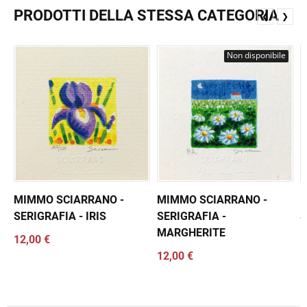
PRODOTTI DELLA STESSA CATEGORIA
❮
❯
Non disponibile
MIMMO SCIARRANO -
MIMMO SCIARRANO -
M
SERIGRAFIA - IRIS
SERIGRAFIA -
S
MARGHERITE
12,00 €
1
12,00 €