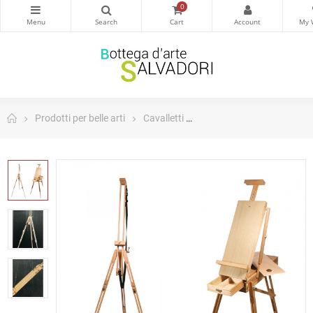
0
Prodotti per belle arti
Cavalletti
Cavalletto da campagna 