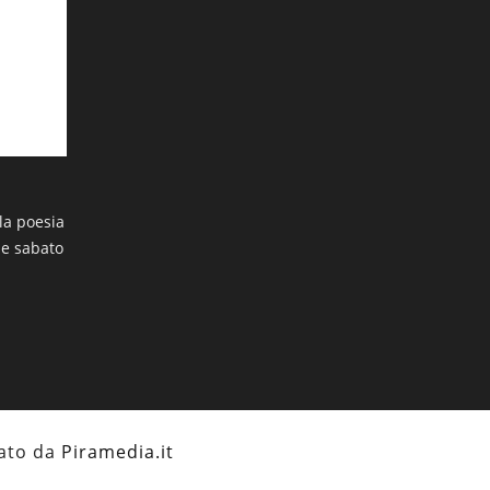
I PROMESSI SPOSI
 la poesia
Artista eclettico che riesce a dividersi
ne sabato
con risultati ragguardevoli tra l'arte
moderna e il mondo dell'illustrazione,
“Sergio” presenterà una selezione di
tavole originali della sua ultima e
inedita fatica, “I Promessi Sposi”
zzato da
Piramedia.it