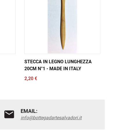
STECCA IN LEGNO LUNGHEZZA
STECCA 
20CM N°1 - MADE IN ITALY
20CM N°2
2,20 €
2,20 €
EMAIL:
info@bottegadartesalvadori.it