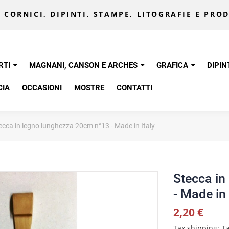
 CORNICI, DIPINTI, STAMPE, LITOGRAFIE E PROD
RTI
MAGNANI, CANSON E ARCHES
GRAFICA
DIPIN
CIA
OCCASIONI
MOSTRE
CONTATTI
ecca in legno lunghezza 20cm n°13 - Made in Italy
Stecca in
- Made in 
2,20 €
Tax shipping
Ta