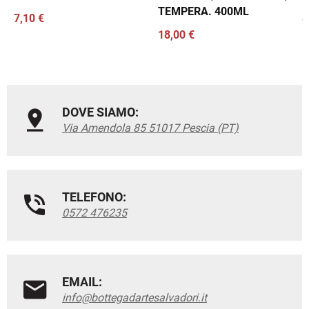
TEMPERA. 400ML
7,10 €
8
18,00 €
DOVE SIAMO:
Via Amendola 85 51017 Pescia (PT)
TELEFONO:
0572 476235
EMAIL:
info@bottegadartesalvadori.it