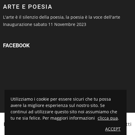
ARTE E POESIA
L'arte è il silenzio della poesia, la poesia è la voce dell'arte
Inaugurazione sabato 11 Novembre 2023
FACEBOOK
Utilizziamo i cookie per essere sicuri che tu possa
avere la migliore esperienza sul nostro sito. Se
continui ad utilizzare questo sito noi assumiamo che
tu ne sia felice. Per maggiori informazioni
clicca qua
.
BOTTEGA D'ARTE SALVADORI
© 2021 Tutti i diritti
ACCEPT
riservati. Sito realizzato da
Piramedia.it