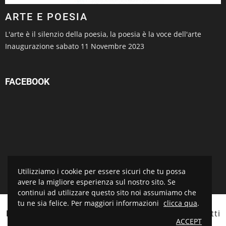
ARTE E POESIA
L'arte è il silenzio della poesia, la poesia è la voce dell'arte
Inaugurazione sabato 11 Novembre 2023
FACEBOOK
Utilizziamo i cookie per essere sicuri che tu possa
avere la migliore esperienza sul nostro sito. Se
continui ad utilizzare questo sito noi assumiamo che
tu ne sia felice. Per maggiori informazioni
clicca qua
.
BOTTEGA D'ARTE SALVADORI
© 2021 Tutti i diritti
ACCEPT
riservati. Sito realizzato da
Piramedia.it