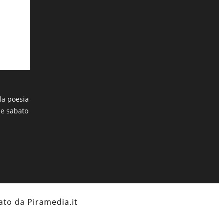
I PROMESSI SPOSI
 la poesia
Artista eclettico che riesce a dividersi
ne sabato
con risultati ragguardevoli tra l'arte
moderna e il mondo dell'illustrazione,
“Sergio” presenterà una selezione di
tavole originali della sua ultima e
inedita fatica, “I Promessi Sposi”
zzato da
Piramedia.it