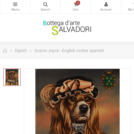
0
Dipinti
Grams Joyce - English cocker spanish