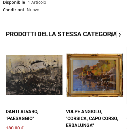
Disponibile
1 Articolo
Condizioni
Nuovo
PRODOTTI DELLA STESSA CATEGORIA
❮
❯
DANTI ALVARO,
VOLPE ANGIOLO,
D
"PAESAGGIO"
"CORSICA, CAPO CORSO,
C
ERBALUNGA"
180,00 €
6